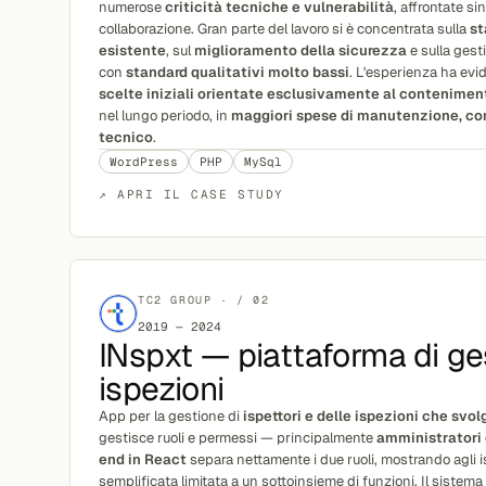
numerose
criticità tecniche e vulnerabilità
, affrontate si
collaborazione. Gran parte del lavoro si è concentrata sulla
st
esistente
, sul
miglioramento della sicurezza
e sulla gest
con
standard qualitativi molto bassi
. L'esperienza ha ev
scelte iniziali orientate esclusivamente al conteniment
nel lungo periodo, in
maggiori spese di manutenzione, co
tecnico
.
WordPress
PHP
MySql
↗ APRI IL CASE STUDY
TC2 GROUP · / 02
2019 — 2024
INspxt — piattaforma di ge
ispezioni
App per la gestione di
ispettori e delle ispezioni che svo
gestisce ruoli e permessi — principalmente
amministratori 
end in React
separa nettamente i due ruoli, mostrando agli is
semplificata limitata a un sottoinsieme di funzioni. Il sistema