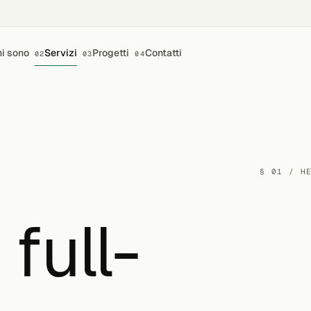
i sono
Servizi
Progetti
Contatti
02
03
04
§ 01 / H
full-