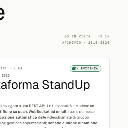
e
05 IN VISTA · 42 IN
ARCHIVIO · 2010–2026
VITA · / 03
IN EVIDENZA
 2026
taforma StandUp
)
collegata a una
REST API
. Le funzionalità includono un
tifiche su push, WebSocket ed email
; ruoli e permessi
icazione automatica
delle videochiamate di gruppo
io
); gestione appuntamenti;
schede cliniche dinamiche