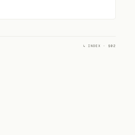
↳ INDEX · §02