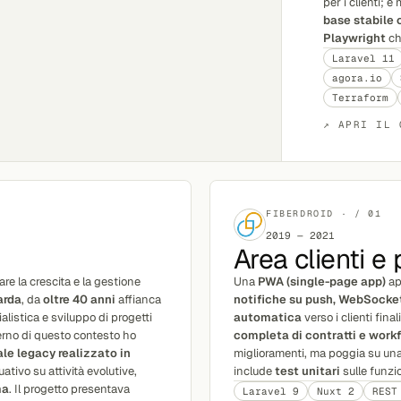
per i clienti; 
base stabile 
Playwright
che
Laravel 11
agora.io
Terraform
↗ APRI IL 
FIBERDROID · / 01
2019 — 2021
Area clienti e
re la crescita e la gestione
Una
PWA (single-page app)
ap
arda
, da
oltre 40 anni
affianca
notifiche su push, WebSocke
alistica e sviluppo di progetti
automatica
verso i clienti fin
nterno di questo contesto ho
completa di contratti e work
le legacy realizzato in
miglioramenti, ma poggia su un
tivo su attività evolutive,
include
test unitari
sulle funzi
ma
. Il progetto presentava
Laravel 9
Nuxt 2
REST