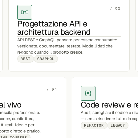
/ 02
Progettazione API e
architettura backend
API REST e GraphQL pensate per essere consumate:
versionate, documentate, testate. Modelli dati che
reggono quando il prodotto cresce.
REST
GRAPHQL
/ 04
al vivo
Code review e re
rescita professionale.
Audit, sbrogliare il codice e ris
ance, architettura,
— senza riscrivere tutto da ca
ti reali. Ideale per
REFACTOR
LEGACY
rto diretto e pratico.
LIVE COURSES