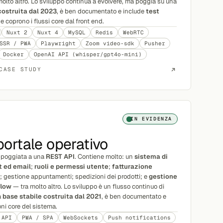
e molto altro. Lo sviluppo continua a evolvere, ma poggia su una
costruita dal 2023
, è ben documentato e include
test
 coprono i flussi core dal front end.
Nuxt 2
Nuxt 4
MySQL
Redis
WebRTC
SSR / PWA
Playwright
Zoom video-sdk
Pusher
Docker
OpenAI API (whisper/gpt4o-mini)
CASE STUDY
IN EVIDENZA
 portale operativo
poggiata a una
REST API
. Contiene molto: un
sistema di
t ed email
;
ruoli e permessi utente
;
fatturazione
ali; gestione appuntamenti; spedizioni dei prodotti; e
gestione
flow
— tra molto altro. Lo sviluppo è un flusso continuo di
a
base stabile costruita dal 2021
, è ben documentato e
oni core del sistema.
 API
PWA / SPA
WebSockets
Push notifications