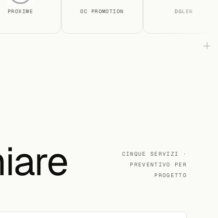
OXIME
OC PROMOTION
DGLEN
iare
CINQUE SERVIZI ·
PREVENTIVO PER
PROGETTO