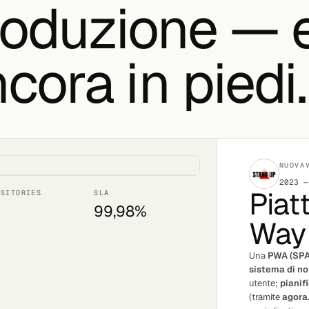
roduzione — 
cora in piedi.
NUOVA
2023 —
Piat
OSITORIES
SLA
99,98%
Way
Una
PWA (SPA
sistema di no
utente;
pianif
(tramite
agora.