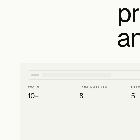
p
an
TOOLS
LANGUAGES/FW
REP
10+
8
5