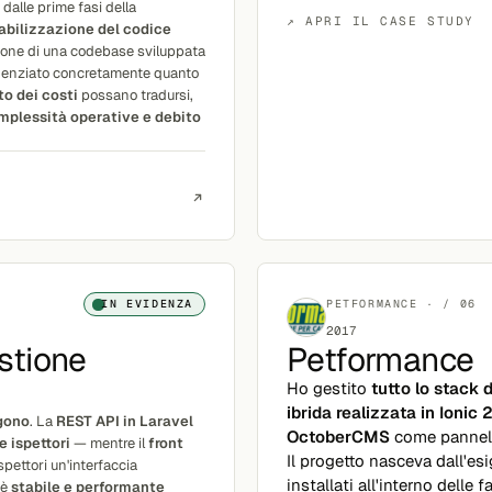
n dalle prime fasi della
↗ APRI IL CASE STUDY
abilizzazione del codice
ione di una codebase sviluppata
idenziato concretamente quanto
o dei costi
possano tradursi,
mplessità operative e debito
IN EVIDENZA
PETFORMANCE · / 06
2017
stione
Petformance
Ho gestito
tutto lo stack 
ibrida realizzata in Ionic 
lgono
. La
REST API in Laravel
OctoberCMS
come pannell
e ispettori
— mentre il
front
Il progetto nasceva dall'es
pettori un'interfaccia
installati all'interno delle 
 è
stabile e performante