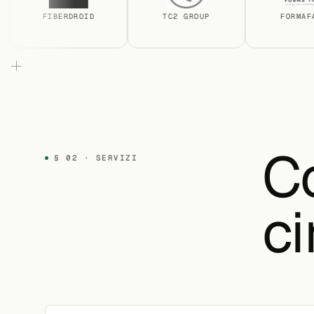
FIBERDROID
TC2 GROUP
FORMAFARM
Co
§ 02 · SERVIZI
ci