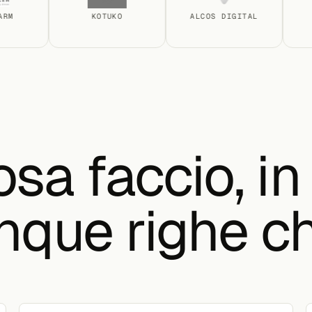
KOTUKO
ALCOS DIGITAL
PR
sa faccio, in
nque righe ch