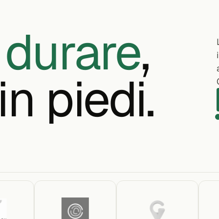
 durare
,
in piedi.