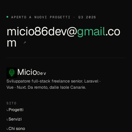
APERTO A NUOVI PROGETTI · Q3 2026
micio86dev@
gmail
.co
m
↗
Micio
Dev
Sviluppatore full-stack freelance senior. Laravel ·
Vue · Nuxt. Da remoto, dalle Isole Canarie.
SITO
Progetti
↳
Servizi
↳
Chi sono
↳