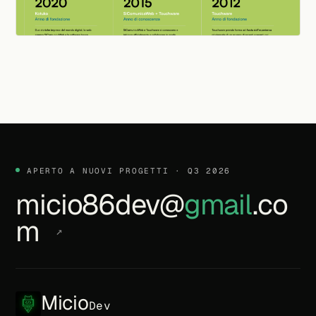
APERTO A NUOVI PROGETTI · Q3 2026
micio86dev@
gmail
.co
m
↗
Micio
Dev