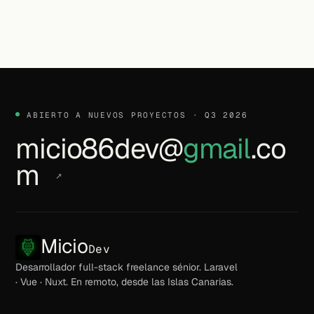
ABIERTO A NUEVOS PROYECTOS · Q3 2026
micio86dev@
gmail
.co
m
↗
Micio
Dev
Desarrollador full-stack freelance sénior. Laravel
· Vue · Nuxt. En remoto, desde las Islas Canarias.