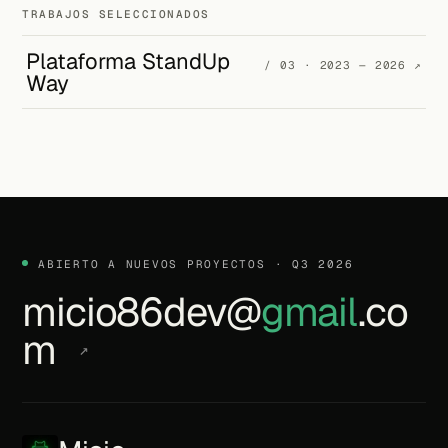
TRABAJOS SELECCIONADOS
Plataforma StandUp
/ 03 · 2023 — 2026
↗
Way
ABIERTO A NUEVOS PROYECTOS · Q3 2026
micio86dev@
gmail
.co
m
↗